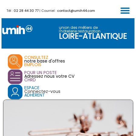
Tél :
02 28 44 30 77
| Courriel :
contact@umih44.com
FORMATIONS
PARTENAIRES
CALENDRIER
ACTUALITES
SERVICES
ACCUEIL
VENTES
union des métiers de
l'hôtellerie restauration
LOIRE-ATLANTIQUE
CONSULTEZ
notre base d'offres
EMPLOIS
POUR UN POSTE
Adressez nous votre CV
CHRD
ESPACE
Connectez-vous
ADHÉRENT