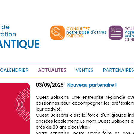
s de
CONSULTEZ
POU
notre base d'offres
Adre
ration
EMPLOIS
votr
CHR
ANTIQUE
CALENDRIER
ACTUALITES
VENTES
PARTENAIRES
03/09/2025
Nouveau partenaire !
Ouest Boissons, une entreprise régionale
passionnés pour accompagner les profession
leur activité.
Ouest Boissons c'est la force d'un groupe in
ancrées localement. Le nom Ouest Boissons es
près de 80 ans d'activité !
Notre expertise, notre savoir-faire et no