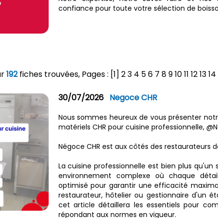
confiance pour toute votre sélection de boisso
ur
192
fiches trouvées, Pages : [1]
2
3
4
5
6
7
8
9
10
11
12
13
14
30/07/2026
Negoce CHR
Nous sommes heureux de vous présenter notre
matériels CHR pour cuisine professionnelle, @‌
Négoce CHR est aux côtés des restaurateurs de
La cuisine professionnelle est bien plus qu'un
environnement complexe où chaque détail,
optimisé pour garantir une efficacité maxima
restaurateur, hôtelier ou gestionnaire d'un é
cet article détaillera les essentiels pour c
répondant aux normes en vigueur.