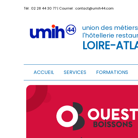
Tél :
02 28 44 30 77
| Courriel :
contact@umih44.com
union des métier
l'hôtellerie restau
LOIRE-ATL
ACCUEIL
SERVICES
FORMATIONS